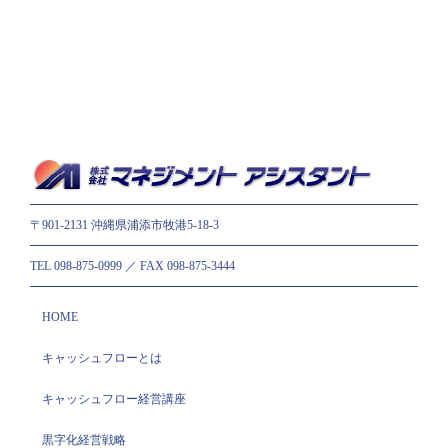
ャ
ッ
シ
ュ
フ
ロ
ー
経
営
講
〒901-2131 沖縄県浦添市牧港5-18-3
座」
開
TEL 098-875-0999 ／ FAX 098-875-3444
催
の
お
HOME
知
ら
キャッシュフローとは
せ
は
キャッシュフロー経営講座
黒字化経営戦略