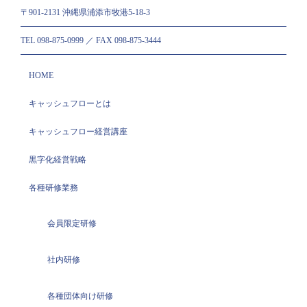
座
〒901-2131 沖縄県浦添市牧港5-18-3
の
研
TEL 098-875-0999 ／ FAX 098-875-3444
修
風
景
HOME
と
受
キャッシュフローとは
講
生
キャッシュフロー経営講座
の
声
黒字化経営戦略
を
ア
各種研修業務
ッ
プ
会員限定研修
し
ま
す！！
社内研修
は
各種団体向け研修