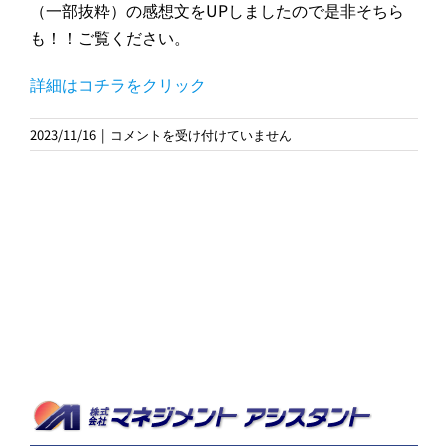
（一部抜粋）の感想文をUPしましたので是非そちら
も！！ご覧ください。
詳細はコチラをクリック
2023
2023/11/16
|
コメントを受け付けていません
年
11
月
キ
ャ
ッ
シ
ュ
フ
ロ
ー
経
営
講