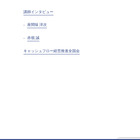
講師インタビュー
座間味 洋次
赤嶺 誠
キャッシュフロー経営推進全国会