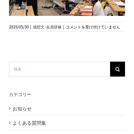
2019
2019/05/30
|
感想文-会員研修
|
コメントを受け付けていません
年
4
月
会
員
限
検
定
索
研
…
修
の
カテゴリー
模
様
お知らせ
は
よくある質問集