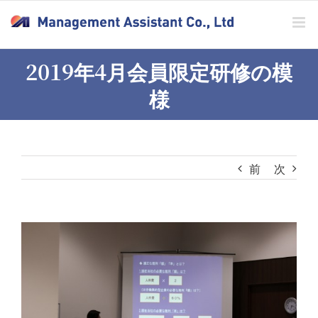
Skip
to
content
2019年4月会員限定研修の模
様
前
次
View
Larger
Image