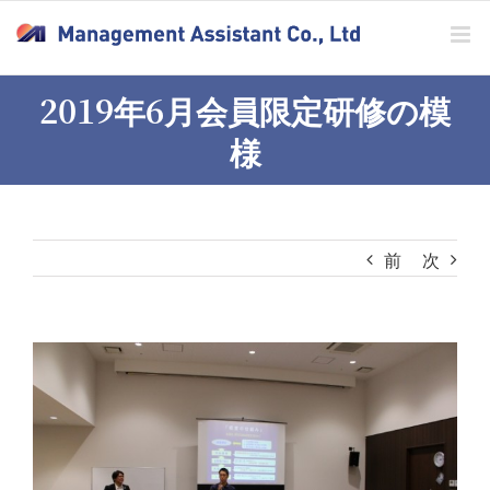
Skip
to
content
2019年6月会員限定研修の模
様
前
次
View
Larger
Image