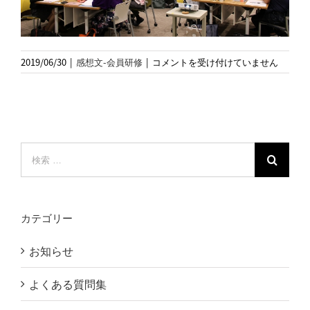
2019
2019/06/30
|
感想文-会員研修
|
コメントを受け付けていません
年
6
月
会
員
限
検
定
索
研
…
修
の
カテゴリー
模
様
お知らせ
は
よくある質問集